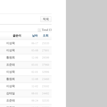
Total 13
글쓴이
날짜
조회
이성묵
06-17
25533
이성묵
05-08
27601
황원희
12-06
29599
조준래
03-01
37960
이성묵
02-01
32906
황원희
12-08
23460
이성묵
12-02
23102
김태일
08-01
24402
조준래
06-24
32535