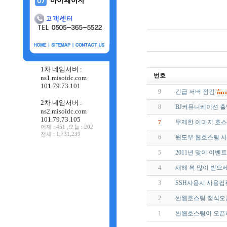
1차 네임서버 :
번호
ns1.misoidc.com
101.79.73.101
9
긴급 서버 점검
2차 네임서버 :
8
BJ커뮤니케이션 출
ns2.misoidc.com
101.79.73.105
무제한 이미지 호
7
어제 : 451 ,오늘 : 202
전체 : 1,731,239
6
윈도우 웹호스팅 서
5
2011년 맞이 이벤트
4
새해 복 많이 받으
3
SSH사용시 사용컴
2
싼웹호스팅 정식오
1
싼웹호스팅이 오픈