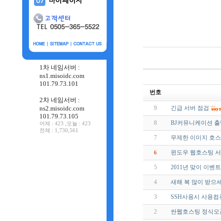
1차 네임서버 :
ns1.misoidc.com
101.79.73.101
번호
2차 네임서버 :
ns2.misoidc.com
9
긴급 서버 점검
101.79.73.105
8
BJ커뮤니케이션 출
어제 : 423 ,오늘 : 423
전체 : 1,730,561
7
무제한 이미지 호
윈도우 웹호스팅 서
6
5
2011년 맞이 이벤트
4
새해 복 많이 받으
3
SSH사용시 사용컴
2
싼웹호스팅 정식오